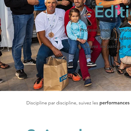
Édit
Professionnels & amate
pour un challeng
Suivez les parcours d
Discipline par discipline, suivez les
performances d