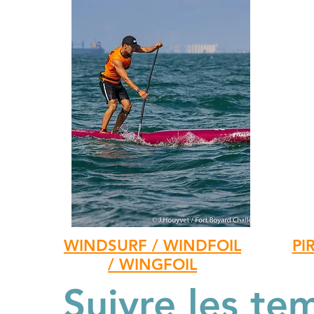
WINDSURF / WINDFOIL
PI
/ WINGFOIL
Suivre les te